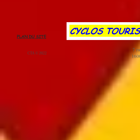
PLAN DU SITE
7 ru
CTA © 2022
160